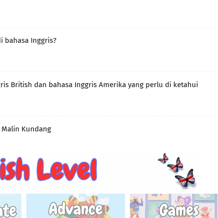
i bahasa Inggris?
ris British dan bahasa Inggris Amerika yang perlu di ketahui
f Malin Kundang