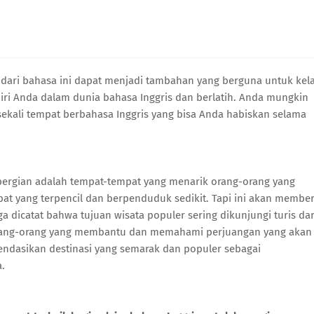
r dari bahasa ini dapat menjadi tambahan yang berguna untuk kel
iri Anda dalam dunia bahasa Inggris dan berlatih. Anda mungkin
ekali tempat berbahasa Inggris yang bisa Anda habiskan selama
epergian adalah tempat-tempat yang menarik orang-orang yang
pat yang terpencil dan berpenduduk sedikit. Tapi ini akan member
ga dicatat bahwa tujuan wisata populer sering dikunjungi turis dar
 orang-orang yang membantu dan memahami perjuangan yang akan
ndasikan destinasi yang semarak dan populer sebagai
.