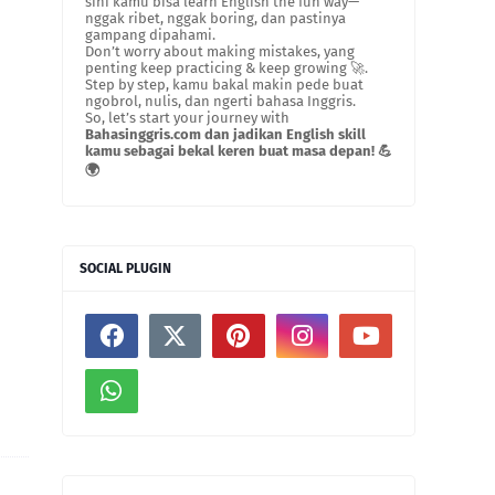
sini kamu bisa learn English the fun way—
nggak ribet, nggak boring, dan pastinya
gampang dipahami.
Don’t worry about making mistakes, yang
penting keep practicing & keep growing 🚀.
Step by step, kamu bakal makin pede buat
ngobrol, nulis, dan ngerti bahasa Inggris.
So, let’s start your journey with
Bahasinggris.com dan jadikan English skill
kamu sebagai bekal keren buat masa depan! 💪
🌍
SOCIAL PLUGIN