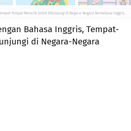
 Tempat-Tempat Menarik Untuk Dikunjungi di Negara-Negara Berbahasa Inggris.
Dengan Bahasa Inggris, Tempat-
unjungi di Negara-Negara