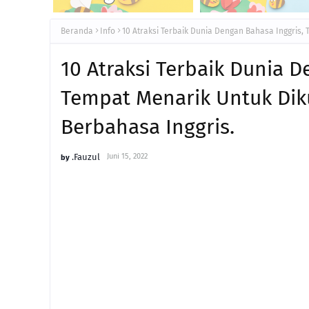
Beranda
Info
10 Atraksi Terbaik Dunia Dengan Bahasa Inggris,
10 Atraksi Terbaik Dunia 
Tempat Menarik Untuk Dik
Berbahasa Inggris.
.Fauzul
Juni 15, 2022