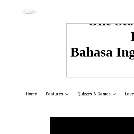
Home
Features
Quizzes & Games
Leve