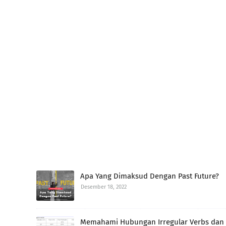
Apa Yang Dimaksud Dengan Past Future?
Desember 18, 2022
Memahami Hubungan Irregular Verbs dan 