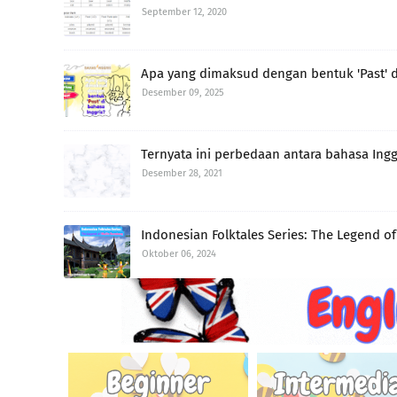
September 12, 2020
Apa yang dimaksud dengan bentuk 'Past' d
Desember 09, 2025
Ternyata ini perbedaan antara bahasa Ingg
Desember 28, 2021
Indonesian Folktales Series: The Legend o
Oktober 06, 2024