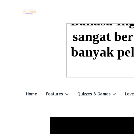
Home
Features
Quizzes & Games
Leve