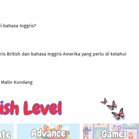
i bahasa Inggris?
ris British dan bahasa Inggris Amerika yang perlu di ketahui
f Malin Kundang