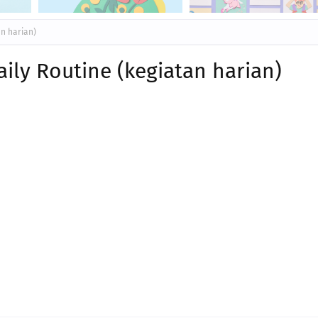
n harian)
ily Routine (kegiatan harian)