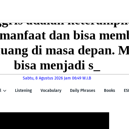
Sabtu, 8 Agustus 2026
Jam 06:49 W.I.B
l
Listening
Vocabulary
Daily Phrases
Books
ES