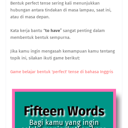
Bentuk perfect tense sering kali menunjukkan
hubungan antara tindakan di masa lampau, saat ini,
atau di masa depan.
Kata kerja bantu “
to have
” sangat penting dalam
membentuk bentuk sempurna.
Jika kamu ingin mengasah kemampuan kamu tentang
topik ini, silakan ikuti game berikut:
Game belajar bentuk 'perfect' tense di bahasa Inggris
Fifteen Words
Bagi kamu yang ingin