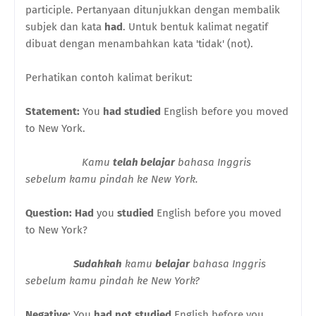
participle. Pertanyaan ditunjukkan dengan membalik
subjek dan kata
had
. Untuk bentuk kalimat negatif
dibuat dengan menambahkan kata 'tidak' (not).
Perhatikan contoh kalimat berikut:
Statement:
You
had studied
English before you moved
to New York.
Kamu
telah belajar
bahasa Inggris
sebelum kamu pindah ke New York.
Question: Had
you
studied
English before you moved
to New York?
Sudahkah
kamu
belajar
bahasa Inggris
sebelum kamu pindah ke New York?
Negative:
You
had not studied
English before you