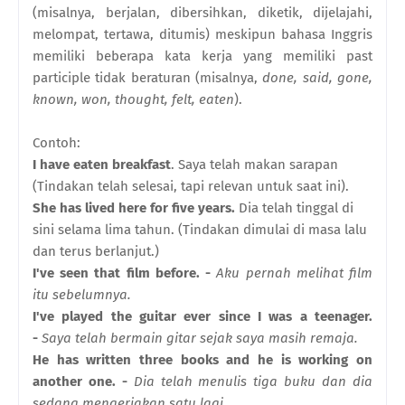
(misalnya, berjalan, dibersihkan, diketik, dijelajahi,
melompat, tertawa, ditumis) meskipun bahasa Inggris
memiliki beberapa kata kerja yang memiliki past
participle tidak beraturan (misalnya,
done, said, gone,
known, won, thought, felt, eaten
).
Contoh:
I have eaten breakfast
. Saya telah makan sarapan
(Tindakan telah selesai, tapi relevan untuk saat ini).
She has lived here for five years.
Dia telah tinggal di
sini selama lima tahun. (Tindakan dimulai di masa lalu
dan terus berlanjut.)
I've seen that film before. -
Aku pernah melihat film
itu sebelumnya.
I've played the guitar ever since I was a teenager.
-
Saya telah bermain gitar sejak saya masih remaja.
He has written three books and he is working on
another one. -
Dia telah menulis tiga buku dan dia
sedang mengerjakan satu lagi.