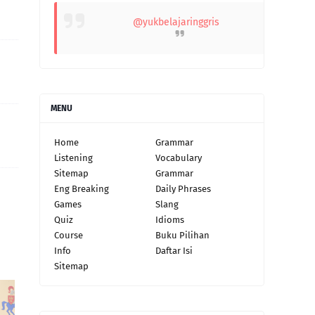
@yukbelajaringgris
MENU
Home
Grammar
Listening
Vocabulary
Sitemap
Grammar
Eng Breaking
Daily Phrases
Games
Slang
Quiz
Idioms
Course
Buku Pilihan
Info
Daftar Isi
Sitemap