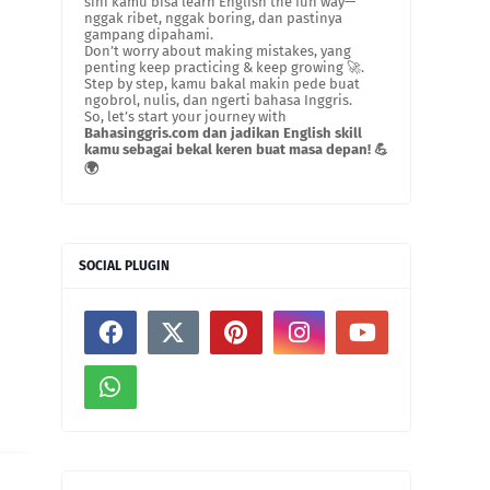
sini kamu bisa learn English the fun way—
nggak ribet, nggak boring, dan pastinya
gampang dipahami.
Don’t worry about making mistakes, yang
penting keep practicing & keep growing 🚀.
Step by step, kamu bakal makin pede buat
ngobrol, nulis, dan ngerti bahasa Inggris.
So, let’s start your journey with
Bahasinggris.com dan jadikan English skill
kamu sebagai bekal keren buat masa depan! 💪
🌍
SOCIAL PLUGIN