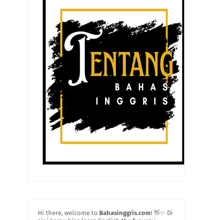
Hi there, welcome to
Bahasinggris.com
! 👋✨ Di