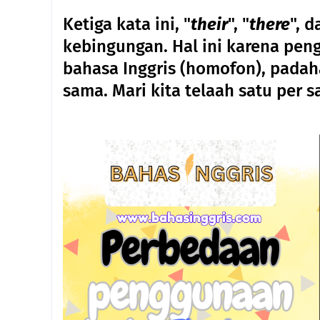
Ketiga kata ini, "
their
", "
there
", d
kebingungan. Hal ini karena pen
bahasa Inggris (homofon), padah
sama. Mari kita telaah satu per s