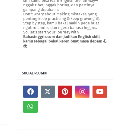
sini kamu bisa learn English the fun way—
nggak ribet, nggak boring, dan pastinya
gampang dipahami.
Don’t worry about making mistakes, yang
penting keep practicing & keep growing 🚀.
Step by step, kamu bakal makin pede buat
ngobrol, nulis, dan ngerti bahasa Inggris.
So, let’s start your journey with
Bahasinggris.com dan jadikan English skill
kamu sebagai bekal keren buat masa depan! 💪
🌍
SOCIAL PLUGIN