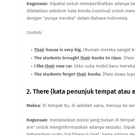
Kegunaan
: Dipakai untuk memperlihatkan adanya ke
diletakkan sebelum kata benda (nomina) untuk mene
dengan "punya mereka" dalam Bahasa Indonesia.
Contoh:
Their
house is very big.
(Rumah mereka sangat be
The students brought
their
books to class
. (Par
I like
their
new car
. (Aku suka mobil baru mereka
The students forgot
their
books.
(Para siswa lup
2. There (kata penunjuk tempat atau e
Makna
: Di tempat itu, di sebelah sana, menuju ke sa
Kegunaan
: menjelaskan posisi yang bukan di tempat 
are" untuk menginformasikan adanya sesuatu. Dipa
keberadaan suatu hal (there is/are). Sama artinya d