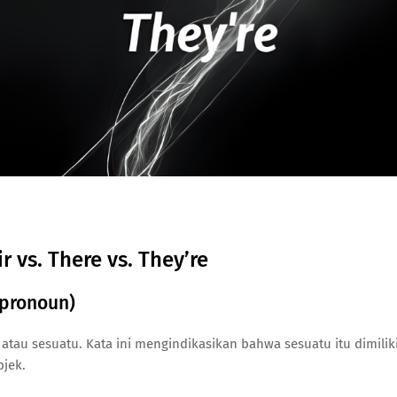
vs. There vs. They’re
e pronoun)
atau sesuatu. Kata ini mengindikasikan bahwa sesuatu itu dimilik
bjek.