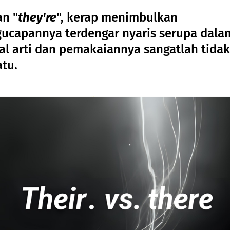
an "
they're
", kerap menimbulkan
gucapannya terdengar nyaris serupa dala
al arti dan pemakaiannya sangatlah tidak
atu.