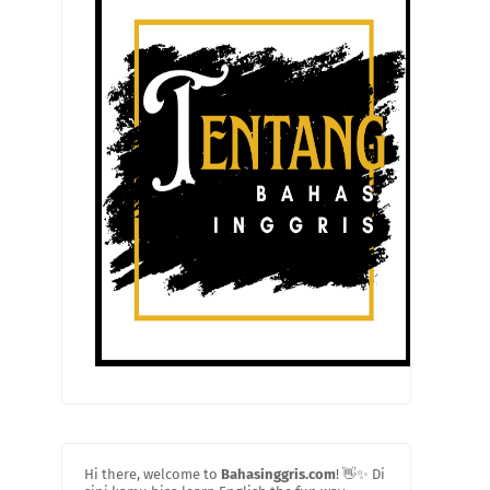
Hi there, welcome to
Bahasinggris.com
! 👋✨ Di