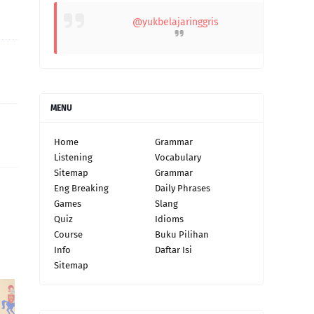
@yukbelajaringgris
MENU
Home
Grammar
Listening
Vocabulary
Sitemap
Grammar
Eng Breaking
Daily Phrases
Games
Slang
Quiz
Idioms
Course
Buku Pilihan
Info
Daftar Isi
Sitemap