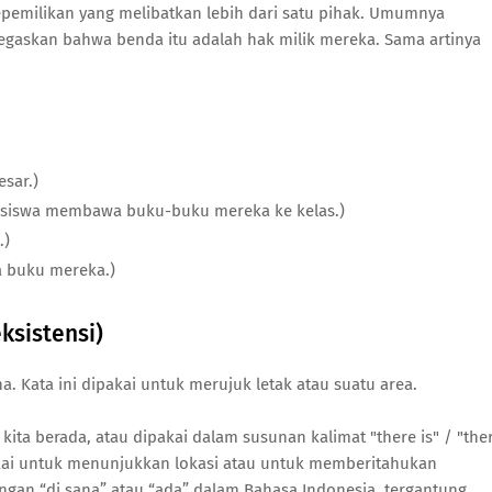
pemilikan yang melibatkan lebih dari satu pihak. Umumnya
gaskan bahwa benda itu adalah hak milik mereka. Sama artinya
sar.)
a siswa membawa buku-buku mereka ke kelas.)
.)
a buku mereka.)
ksistensi)
na. Kata ini dipakai untuk merujuk letak atau suatu area.
kita berada, atau dipakai dalam susunan kalimat "there is" / "the
kai untuk menunjukkan lokasi atau untuk memberitahukan
engan “di sana” atau “ada” dalam Bahasa Indonesia, tergantung